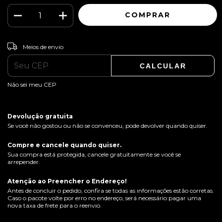
ALTERAR CEP
Entregas para o CEP:
Meios de envio
CALCULAR
Não sei meu CEP
Devolução gratuita
Se você não gostou ou não se convenceu, pode devolver quando quiser.
Compre e cancele quando quiser.
Sua compra está protegida, cancele gratuitamente se você se
arrepender.
Atenção ao Preencher o Endereço!
Antes de concluir o pedido, confira se todas as informações estão corretas.
Caso o pacote volte por erro no endereço, será necessário pagar uma
nova taxa de frete para o reenvio.