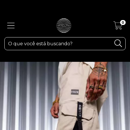
ATENÇÃO! Devido as fortes chuvas aqui em RS, os pedidos poderão
sofrer atrasos.
0