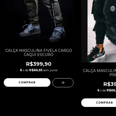
CALÇA MASCULINA FIVELA CARGO
CAQUI ESCURO
R$399,90
6
x de
R$66,65
sem juros
CALÇA MASCULI
PR
COMPRAR
R$39
6
x de
R$66,
COMPRAR