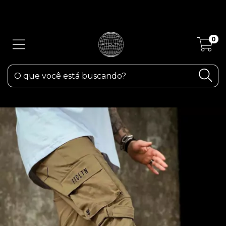
ATENÇÃO! Devido as fortes chuvas aqui em RS, os pedidos poderão
sofrer atrasos.
0