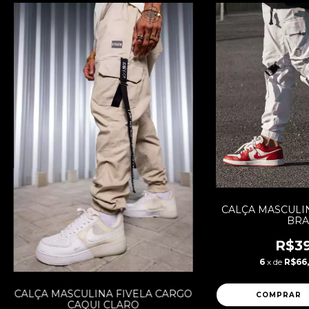
CALÇA MASCULI
BRA
R$39
6
x de
R$66,
CALÇA MASCULINA FIVELA CARGO
COMPRAR
CAQUI CLARO