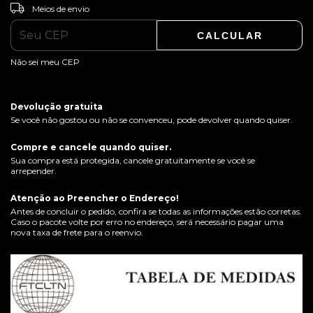
ALTERAR CEP
Entregas para o CEP:
Meios de envio
CALCULAR
Não sei meu CEP
Devolução gratuita
Se você não gostou ou não se convenceu, pode devolver quando quiser.
Compre e cancele quando quiser.
Sua compra está protegida, cancele gratuitamente se você se
arrepender.
Atenção ao Preencher o Endereço!
Antes de concluir o pedido, confira se todas as informações estão corretas.
Caso o pacote volte por erro no endereço, será necessário pagar uma
nova taxa de frete para o reenvio.