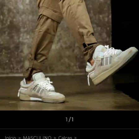
1
/
1
Início
>
MASCULINO
>
Calças
>