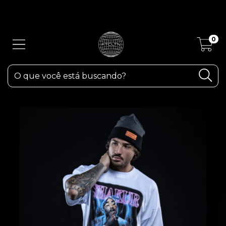
ATENÇÃO! Devido as fortes chuvas aqui em RS, os pedidos poderão
sofrer atrasos.
0