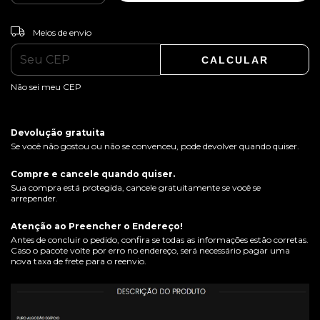
ALTERAR CEP
Entregas para o CEP:
Meios de envio
CALCULAR
Não sei meu CEP
Devolução gratuita
Se você não gostou ou não se convenceu, pode devolver quando quiser.
Compre e cancele quando quiser.
Sua compra está protegida, cancele gratuitamente se você se
arrepender.
Atenção ao Preencher o Endereço!
Antes de concluir o pedido, confira se todas as informações estão corretas.
Caso o pacote volte por erro no endereço, será necessário pagar uma
nova taxa de frete para o reenvio.