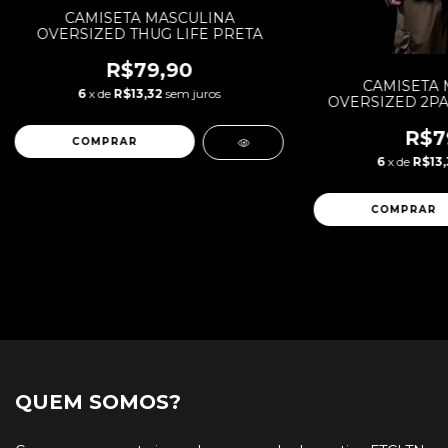
CAMISETA MASCULINA
OVERSIZED THUG LIFE PRETA
R$79,90
CAMISETA 
6
x de
R$13,32
sem juros
OVERSIZED 2PA
PR
R$7
COMPRAR
6
x de
R$13,
COMPRAR
QUEM SOMOS?