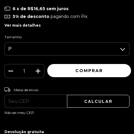
6
x de
R$16,65
sem juros
5% de desconto
pagando com Pix
Ver mais detalhes
Tamanho
ALTERAR CEP
Entregas para o CEP:
Meios de envio
CALCULAR
Não sei meu CEP
Devolução gratuita