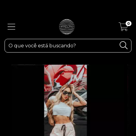
ATENÇÃO! Devido as fortes chuvas aqui em RS, os pedidos poderão
sofrer atrasos.
0