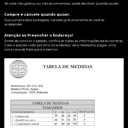
Se você não gostou ou não se convenceu, pode devolver quando quiser.
Compre e cancele quando quiser.
Sua compra está protegida, cancele gratuitamente se você se
arrepender.
Atenção ao Preencher o Endereço!
Antes de concluir o pedido, confira se todas as informações estão corretas.
Caso o pacote volte por erro no endereço, será necessário pagar uma
nova taxa de frete para o reenvio.