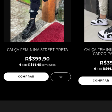
CALÇA FEMININA STREET PRETA
CALÇA FEMINI
CARGO PA
R$399,90
R$39
6
x de
R$66,65
sem juros
6
x de
R$66,
COMPRAR
COMPRAR