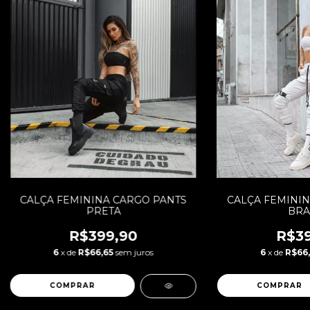
CALÇA FEMININA CARGO PANTS
CALÇA FEMININ
PRETA
BRA
R$399,90
R$39
6
x de
R$66,65
sem juros
6
x de
R$66,
COMPRAR
COMPRAR