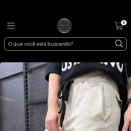
ATENÇÃO! Devido as fortes chuvas aqui em RS, os pedidos poderão
sofrer atrasos.
0