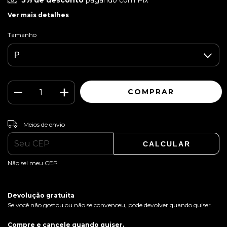
5% de desconto
pagando com Pix
Ver mais detalhes
Tamanho
ALTERAR CEP
Entregas para o CEP:
Meios de envio
CALCULAR
Não sei meu CEP
Devolução gratuita
Se você não gostou ou não se convenceu, pode devolver quando quiser.
Compre e cancele quando quiser.