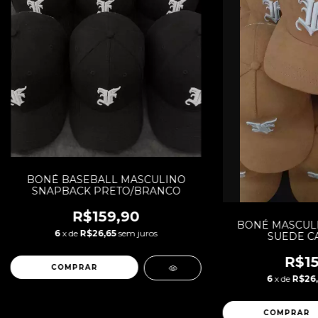
BONÉ BASEBALL MASCULINO
SNAPBACK PRETO/BRANCO
R$159,90
BONÉ MASCUL
6
x de
R$26,65
sem juros
SUEDE C
R$15
COMPRAR
6
x de
R$26,
COMPRAR