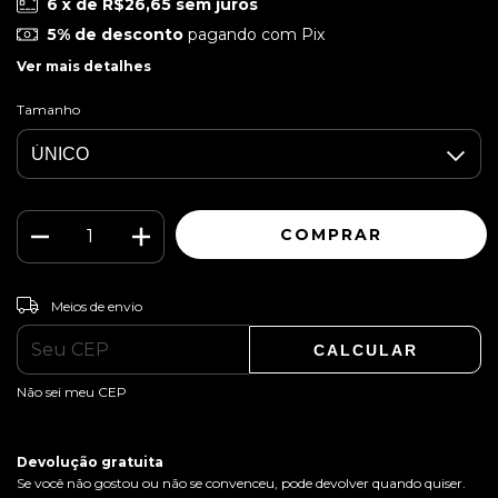
6
x de
R$26,65
sem juros
5% de desconto
pagando com Pix
Ver mais detalhes
Tamanho
ALTERAR CEP
Entregas para o CEP:
Meios de envio
CALCULAR
Não sei meu CEP
Devolução gratuita
Se você não gostou ou não se convenceu, pode devolver quando quiser.