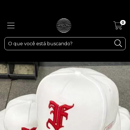
ATENÇÃO! Devido as fortes chuvas aqui em RS, os pedidos poderão
sofrer atrasos.
0